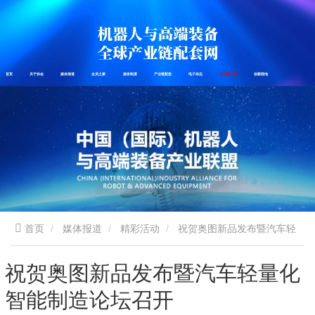
首页
关于协会
媒体报道
会员之家
服务制度
产业链配套
电子杂志
企业家介绍
创新园地
首页
媒体报道
精彩活动
祝贺奥图新品发布暨汽车轻
量化智能制造论坛召开
祝贺奥图新品发布暨汽车轻量化
智能制造论坛召开