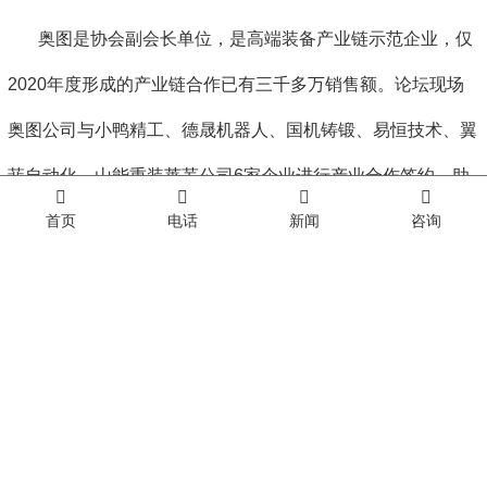
奥图是协会副会长单位，是高端装备产业链示范企业，仅
2020年度形成的产业链合作已有三千多万销售额。论坛现场
奥图公司与小鸭精工、德晟机器人、国机铸锻、易恒技术、翼
菲自动化、山能重装莱芜公司6家企业进行产业合作签约，助
首页
电话
新闻
咨询
力2021年奥图及各企业的高端化规模化发展，为响应国家内
循环战略，提供高端协会示范引领作用。签约单位将在优势互
补的基础上优先采购，加大采购力度。协会平台上还有很多具
有潜力的上下游企业，后续将整合到强链补链的长期战略协同
合作中，形成上亿规模，不断提升高端装备产业链的整体竞争
能力。