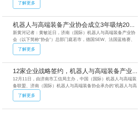
与高端装备产业联盟。截至2022年3月，已成为包括德国、法
了解更多
绩卓越，多个产业链合作实现多赢，许多成员高兴的说，我在协
国、美国、
会平台上找到了客户、找到了技术，山东华凌电缆的王健经理则
自豪的说，我们真像掘到了金子。两年来他和协会多家会员企业
机器人与高端装备产业协会成立3年吸纳200多家领军企业，实现产业配套15亿
深入合作。双方都达到双赢的效果。3月19日上午，位于济南市
新黄河记者：黄敏近日，济南（国际）机器人与高端装备产业协
新材料园的众祥泰机械公司曹总迎来了协会领导，看似一筹莫展
会（以下简称“协会”）总部门庭若市，德国SEW、法国蓝格赛、
的曹总，边介绍边诉说重型汽车市场份额下降带来的巨大压力。
无锡俊达、湖南锦城新能源汽车、德国弗兰德、青岛维纳、上海
公司前年收入五千万，今年预计两千多万。协会领导听取了产品
了解更多
嘉会含弘等企业纷纷加入协会。新黄河记者获悉，成立三年来，
技术介绍、察看了公司设备直接了当的说，
协会吸纳了国内外行业领军企业200多家，协会成员总产值达
2000亿元。尤其是，三年来协会先后组织了6次产业链对接发展
12家企业战略签约，机器人与高端装备产业链发展大会成果丰硕
大会，合作签约企业近80家，近两年实现产业配套金额突破15亿
12月11日，由济南市工信局主办，中国（国际）机器人与高端装
元。看到协会新年献词的“以奋斗创造历史，用实干成就未来”，
备联盟、济南（国际）机器人与高端装备协会承办的“机器人与高
德国SEW中国（天津）公司高管薛功敬感慨，这句话对协会来说
端装备产业链发展大会”在济南召开，可谓产业链发展的盛宴、专
很贴切，公司有幸成为这个高端平台上的一员。据了解，从济南
了解更多
家实战教学的课堂。来自全国各地的专家、企业家和协会成员
市机器人产业协会到济南
150人汇聚一堂，共谋产业链发展韧性、共话产业链发展合作。
现场，有12家企业达成战略合作并签约。此次会议以“融合、创
新、精益、精制、绿色、智能、鼎新、聚力”为主题，旨在深入贯
彻中共十九届六中全会精神，为构建以国内大循环为主体、国内
国际双循环相互促进的新发展格局作贡献。大会分别举行了产业