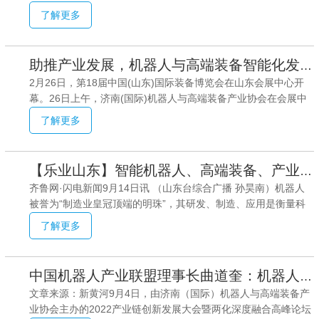
际）机器人与高端装备产业协会（以下简称高端装备协会），深
了解更多
度解码高端装备协会实施产业链配套发展、助力我国高端装备工
业高质量发展的“密码”。“永远跟党走，制造强国创yiliu”走进高端
装备协会会议室，“永远跟党走，制造强国创yiliu”“构筑新发展格
助推产业发展，机器人与高端装备智能化发展大会举行
局，打造国际化平台”的条幅让人眼前一亮，彰显了高端装备协会
2月26日，第18届中国(山东)国际装备博览会在山东会展中心开
为制造强国建设贡献力量的定位和使命。“高端装备协会的灵魂是
幕。26日上午，济南(国际)机器人与高端装备产业协会在会展中
党的领导、部委的重托，成立伊始我们即确立了永远跟党走、制
心同期举办机器人与高端装备智能化产业发展大会，探讨高端装
造强国创一流的办会宗旨。”
了解更多
备产业发展方向。现场，法国蓝格赛与湖南万鑫精工，中科苏州
视觉研究院与翼菲自动化，兰剑智能与德国SEW(天津)公司等协
会20家国内外高端企业进行产学研、产业链合作签约。2020年到
【乐业山东】智能机器人、高端装备、产业链对接合作……这个协会值得关注！
2022年，济南(国际)机器人与高端装备产业协会三年实现内循环
齐鲁网·闪电新闻9月14日讯 （山东台综合广播 孙昊南）机器人
36亿元产业链配套。2023年将争取实现产业链配套30亿元。为
被誉为“制造业皇冠顶端的明珠”，其研发、制造、应用是衡量科
此，协会对产业链带动10大龙头企业，每家奖励1000--50000
技创新和高端制造业水平的重要标志。14日上午，本台融媒体直
元，并开展专精特新企业培育和服务活动，
了解更多
播节目《乐业山东》邀请中国（国际）机器人与高端装备产业联
盟、济南（国际）机器人与高端装备产业协会及成员单位相关负
责人，介绍协会发展和产学研联动的相关情况。岳双荣中国（国
中国机器人产业联盟理事长曲道奎：机器人产品存量市场基本没有空间，一定要做增量
际）机器人与高端装备产业联盟战略发展委主任岳双荣介绍，协
文章来源：新黄河9月4日，由济南（国际）机器人与高端装备产
会是国内的机器人与高端装备产业社团组织。协会聚焦中小企业
业协会主办的2022产业链创新发展大会暨两化深度融合高峰论坛
配套服务，形成了12项服务制度，梳理了18条产业技术链条，建