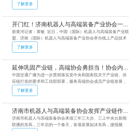
品技术交流会通过线上+线下的进行召开，17个省市和德国、法
花环保涂装、上海梅卡曼德、法国蓝格赛、德国SEW等20家企业
了解更多
国、美国企业的140多家成员单位220多人参加会议。线上线下十
进行了产业链合作签约
几家企业进行了对接，并达成意向。协会2019年1月成立，到
2020年升级为济南（国际）机器人与高端装备产业协会，2021年
开门红！济南机器人与高端装备产业协会一季度产业配套突破6亿元
1月组建中国（国际）机器人与高端装备产业联盟。截至2022年3
新黄河记者：黄敏 近日，中国（国际）机器人与高端装备产业联
月，已达包括德国、法国、美国、日本在内涵盖京、沪、粤、
盟、济南（国际）机器人与高端装备产业协会举办线上产品技术
苏、浙等17个省市的217家成员单位积极参与，中科院、中国机
交流会，协会内140多家成员单位220多人参加会议。新黄河记者
械院、哈工大、清华大学、北航、南航、山大、济大、山建大、
了解更多
获悉，该协会一季度产业配套已突破6亿元，预计全年可完成20
亿元的目标。交流会上，供需对接热烈。哈工大教授介绍了智能
装备发展趋势及哈工大机器人优势、服务企业情况；俄罗斯商会
延伸巩固产业链，高端协会勇担当！协会内一季度产业配套突破6亿元
分类介绍机电产品需求；一汽集团介绍零部件需求；济南轨道交
中国交通广播为进一步贯彻落实党中央和国务院关于产业链、供
通装备产业园、机电进出口平台等也进行了介绍。山东德晟、上
应链打造的要求和工信部部署，服务高端协会成员产业链发展，
海梅卡曼德的新技术受到关注；来自济南新兴的三家3D打印企业
日前中国（国际）机器人与高端装备产业联盟、济南（国际）机
的产品和介绍，受到包括德国、苏州、上海等成员企业的高度关
了解更多
器人与高端装备产业协会举办线上产品技术交流会。联盟/协会内
注；重工集团、威马泵业、
17个省市和德国、法国、美国企业的140多家成员单位220多人参
加会议。会议在位于中国济南自贸区舜泰广场的协会总部600平
济南市机器人与高端装备协会发挥产业链作用 实现会员企业多赢
方米会议大厅设主会场，其他成员单位根据情况分别设以视频形
济南市机器人与高端装备协会承借三年三大步、三上中央台新闻
式参会。协会2019年1月成立，到2020年升级为济南（国际）机
联播的东风，三年后的一个春天，各项发展如沐东风，捷报频
器人与高端装备产业协会，2021年1月组建中国（国际）机器人
传，协会又踏上新了的征程、实现了新的跨越。成员单位个个业