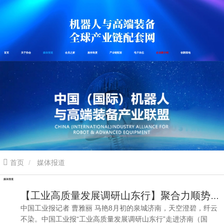
首页
关于协会
媒体报道
会员之家
服务制度
产业链配套
电子杂志
企业家介绍
创新园地
首页
媒体报道
媒体报道
【工业高质量发展调研山东行】聚合力顺势而生 汇众智大国制造——解码济南（国际）机器人与高端装备产业协会
中国工业报记者 曹雅丽 马艳8月初的泉城济南，天空澄碧，纤云
不染。中国工业报“工业高质量发展调研山东行”走进济南（国