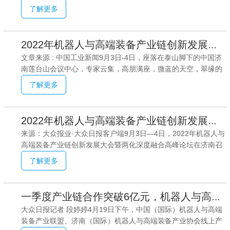
在济南举办。现场，国家制造强国建设战略咨询委委员、中国机
立了第 一个融合国内外的专家库、跨区域的网状的产业配套推进
了解更多
器人产业联盟理事长曲道奎分析了中国机器人发展态势。他认
机制。
为，机器人产品存量市场基本没有空间，一定要做增量空间。不
少企业存在智能理念错位的情况，物美价廉是消费理念，不是制
2022年机器人与高端装备产业链创新发展大会暨两化深度融合高峰论坛召开
造理念，制造业要追求物美价优（高），企业不能追求物美价
文章来源 : 中国工业新闻9月3日-4日，座落在泰山脚下的中国济
廉。早在2019年，全世界在用工业机器人已达300万台。目前，
南莲台山会议中心，专家云集，高朋满座，微蓝的天空，翠缘的
中国工业机器人发展情况如何？从现场公布的数据看，2021年，
山色，灵动的小草，无不散发着创新的气息，无不饱含着智慧的
中国市场工业机器人连续第9年成为全球大的工业机器人消费市
了解更多
声音，无不记载着发展的印迹。乘着工信部、山东省政府共同主
场。
办的世界先进制造业大会东风，在伟大的中国共产党第20大召开
前夕，2022年机器人与高端装备产业链创新发展大会暨两化深度
2022年机器人与高端装备产业链创新发展大会召开
融合高峰论坛隆重召开。来自协会内德国、法国、美国和京、
来源：大众报业·大众日报客户端9月3日—4日，2022年机器人与
津、沪、苏、浙等18个省市的200多家成员代表，济南市工信
高端装备产业链创新发展大会暨两化深度融合高峰论坛在济南召
局、大众日报、中国工业报、中国建设银行山东省分行领导和媒
开。来自协会内德国、法国、美国和京、津、沪、苏、浙等18个
体朋友参加会议。山东省政协原副主席李德强出席会议，山东省
了解更多
省市的200多家成员代表参会。与会专家大咖围绕两化深度融
工业和信息化厅副厅长、
合、机电产品产业发展形势等话题进行了思想碰撞。9月3日下
午，协会200家成员单位进行了长达近5个小时的产品、技术对
一季度产业链合作突破6亿元，机器人与高端装备产业抱团做强
接，对各自企业的产品技术优势、供应链需求、人才及市场等情
大众日报记者 段婷婷4月19日下午，中国（国际）机器人与高端
况广泛交流和对接，现场近60家企业达成合作意向。围绕产业链
装备产业联盟、济南（国际）机器人与高端装备产业协会线上产
搭建，协会内山东豪驰汽车、济南重工、山东拓展智能、扬州琼