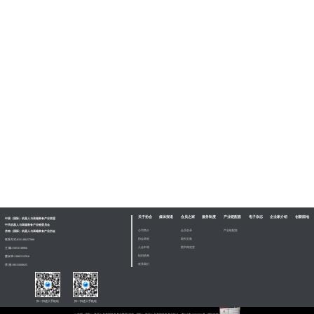
关于协会
媒体报道
会员之家
服务制度
产业链配套
电子杂志
企业家介绍
创新园地
中国（国际）机器人与高端装备产业联盟
中共机器人与高端装备产业链委员会
公司简介
会员名录
产业链配套
济南（国际）机器人与高端装备产业协会
协会章程
期刊文集
联系方式:
0531-88257086
入会申请
图书阅览室
王 颖:
15053138966
组织机构
曹永华:
13805313910
联系我们
李 漫:
18615668625
扫一扫进入手机站
扫一扫进入手机站