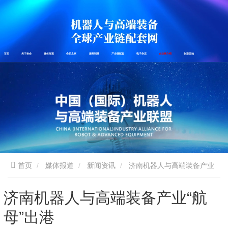
首页
关于协会
媒体报道
会员之家
服务制度
产业链配套
电子杂志
企业家介绍
创新园地
首页
媒体报道
新闻资讯
济南机器人与高端装备产业
“航母”出港
济南机器人与高端装备产业“航
母”出港