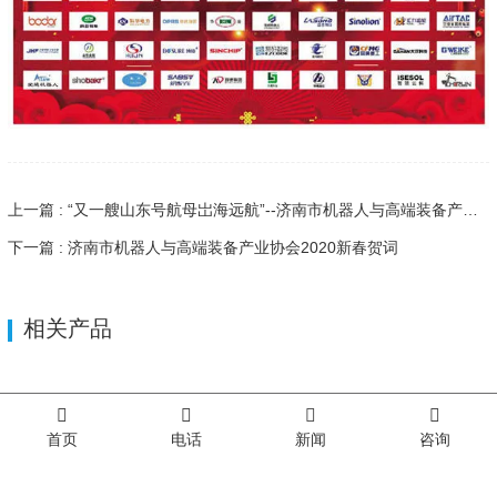
上一篇 : “又一艘山东号航母岀海远航”--济南市机器人与高端装备产业协会成立大会隆重举行
下一篇 : 济南市机器人与高端装备产业协会2020新春贺词
相关产品
相关新闻
首页
电话
新闻
咨询
2026-07-28
“学先进 促发展 跟党走 谱新篇”党建链融合产业链高质量发展研讨会在济南二机床集团成功举办