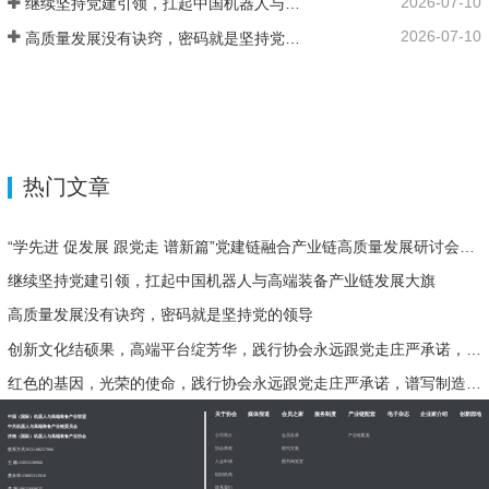
2026-07-10
继续坚持党建引领，扛起中国机器人与高端装备产业链发展大旗
2026-07-10
高质量发展没有诀窍，密码就是坚持党的领导
热门文章
“学先进 促发展 跟党走 谱新篇”党建链融合产业链高质量发展研讨会在济南二机床集团成功举办
继续坚持党建引领，扛起中国机器人与高端装备产业链发展大旗
高质量发展没有诀窍，密码就是坚持党的领导
创新文化结硕果，高端平台绽芳华，践行协会永远跟党走庄严承诺，谱写制造强国创一流时代华章！
红色的基因，光荣的使命，践行协会永远跟党走庄严承诺，谱写制造强国创一流时代华章！
关于协会
媒体报道
会员之家
服务制度
产业链配套
电子杂志
企业家介绍
创新园地
中国（国际）机器人与高端装备产业联盟
中共机器人与高端装备产业链委员会
公司简介
会员名录
产业链配套
济南（国际）机器人与高端装备产业协会
协会章程
期刊文集
联系方式:
0531-88257086
入会申请
图书阅览室
王 颖:
15053138966
组织机构
曹永华:
13805313910
联系我们
李 漫:
18615668625