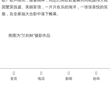
18：00“兰剑杯”摄影大赛颁奖晚会暨高峰论坛颁奖典礼隆
重启幕，摄影作品包括工业机器人、服务机器人、数字化智能
化装备产品及生产线、首台套技术装备、关键核心部件等63副
获奖作品同时在协会总部展出。对评选出的特等奖，山东小鸭
精工机械为俄罗斯制作的轮辋生产线以及山东奥太汽车焊装机
器人生产线等一二三等奖进行了颁奖。活动中间穿插进行了纪
念抗战胜利75周年优 秀节目颁奖。
首页
电话
新闻
咨询