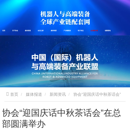
首页
关于协会
媒体报道
会员之家
服务制度
产业链配套
电子杂志
企业家介绍
创新园地
首页
媒体报道
新闻资讯
协会“迎国庆话中秋茶话会”
在总部圆满举办
协会“迎国庆话中秋茶话会”在总
部圆满举办