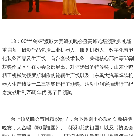
仪器专业的付翱博士；地理信息公司贵州的周总；扬州琼花涂
装自动化的董事长吴震等也被现场的气氛深深感动，分别用真
挚的乡音祝福祖国繁荣昌盛、祝福协会蒸蒸日上。
邀请市工信局总工程师岳双荣，做了总结性发言，岳总谈
到共和国71年伟大历程，以身边的实情实景畅谈祖国昌盛、人
民幸福。谈到协会国际化、高端化和为企业各项服务取得的骄
人业绩，希望协会继续发挥优势、为会员服好务，向国内一流
协会迈进，座谈会引爆阵阵掌声。