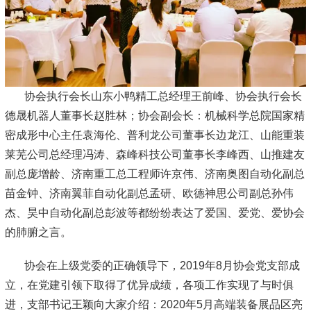
协会执行会长山东小鸭精工总经理王前峰、协会执行会长
德晟机器人董事长赵胜林；协会副会长：机械科学总院国家精
密成形中心主任袁海伦、普利龙公司董事长边龙江、山能重装
莱芜公司总经理冯涛、森峰科技公司董事长李峰西、山推建友
副总庞增龄、济南重工总工程师许京伟、济南奥图自动化副总
苗金钟、济南翼菲自动化副总孟研、欧德神思公司副总孙伟
杰、昊中自动化副总彭波等都纷纷表达了爱国、爱党、爱协会
的肺腑之言。
协会在上级党委的正确领导下，2019年8月协会党支部成
立，在党建引领下取得了优异成绩，各项工作实现了与时俱
进，支部书记王颖向大家介绍：2020年5月高端装备展品区亮