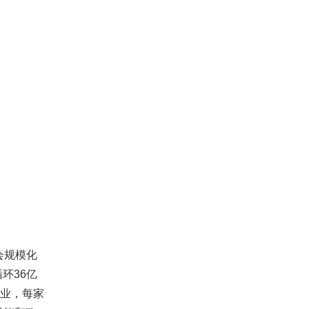
会规模化
环36亿
企业，每家