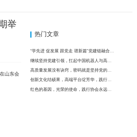
期举
热门文章
“学先进 促发展 跟党走 谱新篇”党建链融合产业链高质量发展研讨会在济南二机床集团成功举办
继续坚持党建引领，扛起中国机器人与高端装备产业链发展大旗
高质量发展没有诀窍，密码就是坚持党的领导
日在山东会
创新文化结硕果，高端平台绽芳华，践行协会永远跟党走庄严承诺，谱写制造强国创一流时代华章！
红色的基因，光荣的使命，践行协会永远跟党走庄严承诺，谱写制造强国创一流时代华章！