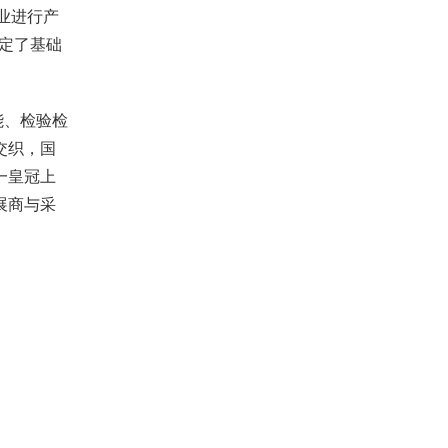
业进行产
奠定了基础
能、检验检
交织，国
一皇冠上
展商与采