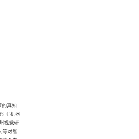
家的真知
部《“机器
州视觉研
人等对智