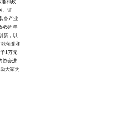
赋能和政
融、证
装备产业
45周年
创新，以
对歌颂党和
予1万元
的协会进
鼓励大家为