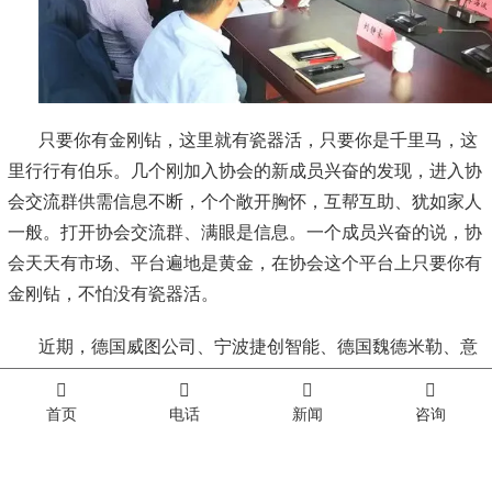
只要你有金刚钻，这里就有瓷器活，只要你是千里马，这
里行行有伯乐。几个刚加入协会的新成员兴奋的发现，进入协
会交流群供需信息不断，个个敞开胸怀，互帮互助、犹如家人
一般。打开协会交流群、满眼是信息。一个成员兴奋的说，协
会天天有市场、平台遍地是黄金，在协会这个平台上只要你有
金刚钻，不怕没有瓷器活。
近期，德国威图公司、宁波捷创智能、德国魏德米勒、意
大利泰柯尼电缆公司、德国堡盟电子（上海）公司、晨马智能
科技（南京）公司、华为云平台、杭州海康机器人、吉林大学
首页
电话
新闻
咨询
仿生研究院等先后有20多家外国企业和40多家国内企业来协
会入会、交流、采购等。