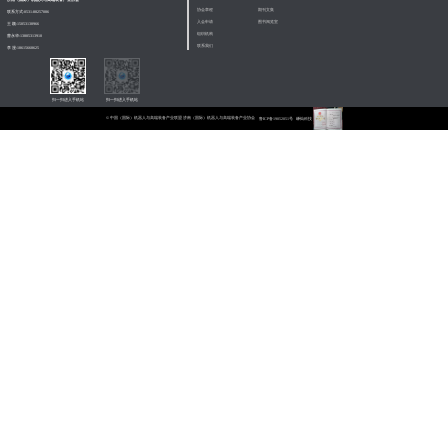
协会章程
期刊文集
联系方式:
0531-88257086
入会申请
图书阅览室
王 颖:
15053138966
组织机构
曹永华:
13805313910
联系我们
李 漫:
18615668625
扫一扫进入手机站
扫一扫进入手机站
©
中国（国际）机器人与高端装备产业联盟 济南（国际）机器人与高端装备产业协会
鲁ICP备19052051号
嵊灿科技