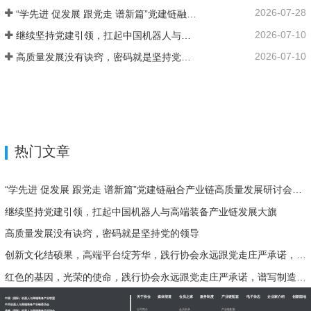
2026-07-28
“学先进 促发展 跟党走 谱新篇”党建链融合产业链高质量发展研讨会在济南二机床集团成功举办
2026-07-10
继续坚持党建引领，扛起中国机器人与高端装备产业链发展大旗
2026-07-10
高质量发展没有诀窍，密码就是坚持党的领导
热门文章
“学先进 促发展 跟党走 谱新篇”党建链融合产业链高质量发展研讨会在济南二机床集团成功举办
继续坚持党建引领，扛起中国机器人与高端装备产业链发展大旗
高质量发展没有诀窍，密码就是坚持党的领导
创新文化结硕果，高端平台绽芳华，践行协会永远跟党走庄严承诺，谱写制造强国创一流时代华章！
红色的基因，光荣的使命，践行协会永远跟党走庄严承诺，谱写制造强国创一流时代华章！
关于协会
媒体报道
会员之家
服务制度
产业链配套
电子杂志
企业家介绍
创新园地
中国（国际）机器人与高端装备产业联盟
中共机器人与高端装备产业链委员会
公司简介
会员名录
产业链配套
济南（国际）机器人与高端装备产业协会